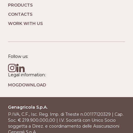
PRODUCTS
CONTACTS
WORK WITH US
Follow us:
Legal information:
MOG
DOWNLOAD
Genagricola S.p.A.
P.IVA, C.F., Isc. Reg. Imp. di Trieste n.00117120329 | Cap.
Soc. € 219.900.000,00 | I.V. Società con Unico Socio
soggetta a Direz. e coordinamento delle Assicurazioni
Generali S.p.A.