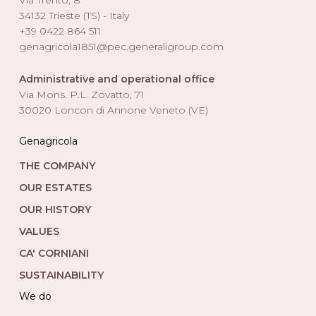
Via Trento, 8
34132 Trieste (TS) - Italy
+39 0422 864 511
genagricola1851@pec.generaligroup.com
Administrative and operational office
Via Mons. P.L. Zovatto, 71
30020 Loncon di Annone Veneto (VE)
Genagricola
THE COMPANY
OUR ESTATES
OUR HISTORY
VALUES
CA' CORNIANI
SUSTAINABILITY
we do