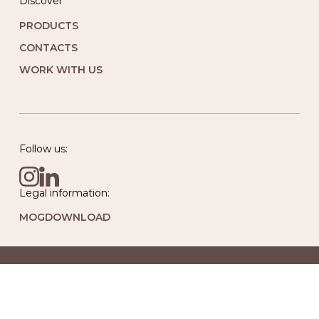
Discover
PRODUCTS
CONTACTS
WORK WITH US
Follow us:
Legal information:
MOG
DOWNLOAD
Genagricola S.p.A.
P.IVA, C.F., Isc. Reg. Imp. di Trieste n.00117120329 | Cap.
Soc. € 219.900.000,00 | I.V. Società con Unico Socio
soggetta a Direz. e coordinamento delle Assicurazioni